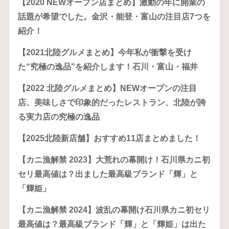
【2020 NEWオープン店まとめ】激動の年に開業の
話題が希望でした。金沢・能登・富山の注目店7つを
紹介！
【2021北陸グルメまとめ】今年私が衝撃を受け
た“究極の逸品”を紹介します！石川・富山・福井
【2022 北陸グルメまとめ】NEWオープンの注目
店、美味しさで印象的だったレストラン、北陸が誇
る実力店の究極の逸品
【2025北陸新店舗】おすすめ11店まとめました！
【カニ漁解禁 2023】大荒れの幕開け！石川県カニ初
セリ最高値は？出ました最高級ブランド「輝」と
「輝姫」
【カニ漁解禁 2024】波乱の幕開け石川県カニ初セリ
最高値は？最高級ブランド「輝」と「輝姫」は出た