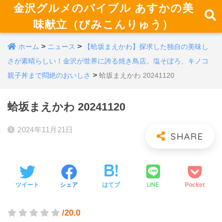
金沢グルメのバイブル あすかの美
味献立（びみこんりゅう）
>
>
ホーム
ニュース
【蛤坂まえかわ】探求した独自の美味し
さが素晴らしい！金沢が世界に誇る焼き鳥店。塩そぼろ、キノコ
>
親子丼まで悶絶のおいしさ
蛤坂まえかわ 20241120
蛤坂まえかわ 20241120
2024年11月21日
LINE
ツイート
シェア
はてブ
Pocket
/20.0