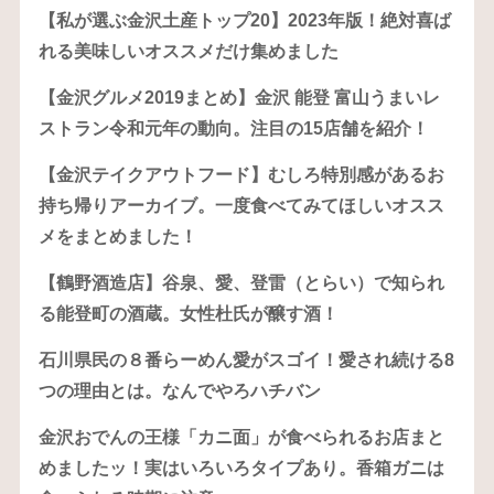
【私が選ぶ金沢土産トップ20】2023年版！絶対喜ば
れる美味しいオススメだけ集めました
【金沢グルメ2019まとめ】金沢 能登 富山うまいレ
ストラン令和元年の動向。注目の15店舗を紹介！
【金沢テイクアウトフード】むしろ特別感があるお
持ち帰りアーカイブ。一度食べてみてほしいオスス
メをまとめました！
【鶴野酒造店】谷泉、愛、登雷（とらい）で知られ
る能登町の酒蔵。女性杜氏が醸す酒！
石川県民の８番らーめん愛がスゴイ！愛され続ける8
つの理由とは。なんでやろハチバン
金沢おでんの王様「カニ面」が食べられるお店まと
めましたッ！実はいろいろタイプあり。香箱ガニは