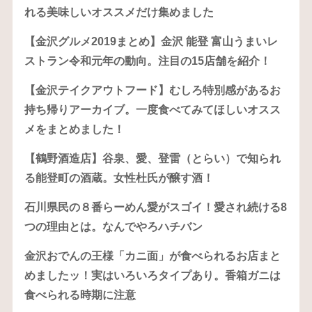
れる美味しいオススメだけ集めました
【金沢グルメ2019まとめ】金沢 能登 富山うまいレ
ストラン令和元年の動向。注目の15店舗を紹介！
【金沢テイクアウトフード】むしろ特別感があるお
持ち帰りアーカイブ。一度食べてみてほしいオスス
メをまとめました！
【鶴野酒造店】谷泉、愛、登雷（とらい）で知られ
る能登町の酒蔵。女性杜氏が醸す酒！
石川県民の８番らーめん愛がスゴイ！愛され続ける8
つの理由とは。なんでやろハチバン
金沢おでんの王様「カニ面」が食べられるお店まと
めましたッ！実はいろいろタイプあり。香箱ガニは
食べられる時期に注意