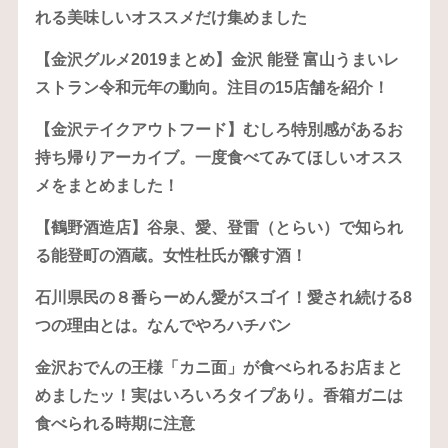
れる美味しいオススメだけ集めました
【金沢グルメ2019まとめ】金沢 能登 富山うまいレ
ストラン令和元年の動向。注目の15店舗を紹介！
【金沢テイクアウトフード】むしろ特別感があるお
持ち帰りアーカイブ。一度食べてみてほしいオスス
メをまとめました！
【鶴野酒造店】谷泉、愛、登雷（とらい）で知られ
る能登町の酒蔵。女性杜氏が醸す酒！
石川県民の８番らーめん愛がスゴイ！愛され続ける8
つの理由とは。なんでやろハチバン
金沢おでんの王様「カニ面」が食べられるお店まと
めましたッ！実はいろいろタイプあり。香箱ガニは
食べられる時期に注意