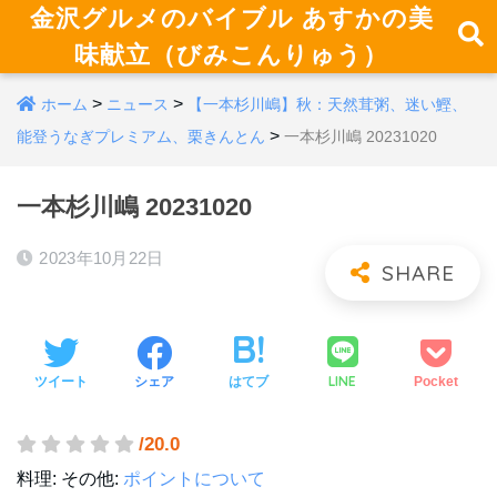
金沢グルメのバイブル あすかの美
味献立（びみこんりゅう）
>
>
ホーム
ニュース
【一本杉川嶋】秋：天然茸粥、迷い鰹、
>
能登うなぎプレミアム、栗きんとん
一本杉川嶋 20231020
一本杉川嶋 20231020
2023年10月22日
LINE
ツイート
シェア
はてブ
Pocket
/20.0
料理:
その他:
ポイントについて