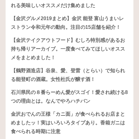
れる美味しいオススメだけ集めました
【金沢グルメ2019まとめ】金沢 能登 富山うまいレ
ストラン令和元年の動向。注目の15店舗を紹介！
【金沢テイクアウトフード】むしろ特別感があるお
持ち帰りアーカイブ。一度食べてみてほしいオスス
メをまとめました！
【鶴野酒造店】谷泉、愛、登雷（とらい）で知られ
る能登町の酒蔵。女性杜氏が醸す酒！
石川県民の８番らーめん愛がスゴイ！愛され続ける8
つの理由とは。なんでやろハチバン
金沢おでんの王様「カニ面」が食べられるお店まと
めましたッ！実はいろいろタイプあり。香箱ガニは
食べられる時期に注意