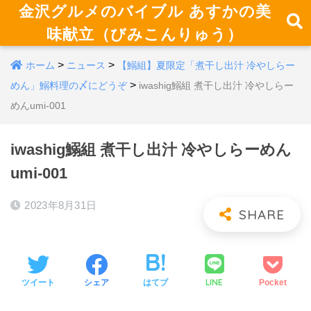
金沢グルメのバイブル あすかの美
味献立（びみこんりゅう）
>
>
ホーム
ニュース
【鰯組】夏限定「煮干し出汁 冷やしらー
>
めん」鰯料理の〆にどうぞ
iwashig鰯組 煮干し出汁 冷やしらー
めんumi-001
iwashig鰯組 煮干し出汁 冷やしらーめん
umi-001
2023年8月31日
LINE
ツイート
シェア
はてブ
Pocket