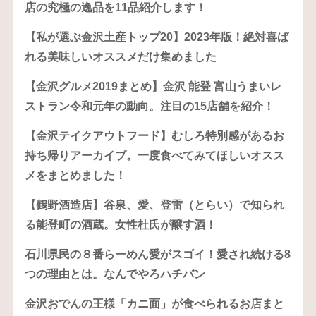
店の究極の逸品を11品紹介します！
【私が選ぶ金沢土産トップ20】2023年版！絶対喜ば
れる美味しいオススメだけ集めました
【金沢グルメ2019まとめ】金沢 能登 富山うまいレ
ストラン令和元年の動向。注目の15店舗を紹介！
【金沢テイクアウトフード】むしろ特別感があるお
持ち帰りアーカイブ。一度食べてみてほしいオスス
メをまとめました！
【鶴野酒造店】谷泉、愛、登雷（とらい）で知られ
る能登町の酒蔵。女性杜氏が醸す酒！
石川県民の８番らーめん愛がスゴイ！愛され続ける8
つの理由とは。なんでやろハチバン
金沢おでんの王様「カニ面」が食べられるお店まと