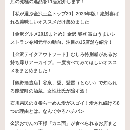
店の究極の逸品を11品紹介します！
【私が選ぶ金沢土産トップ20】2023年版！絶対喜ば
れる美味しいオススメだけ集めました
【金沢グルメ2019まとめ】金沢 能登 富山うまいレ
ストラン令和元年の動向。注目の15店舗を紹介！
【金沢テイクアウトフード】むしろ特別感があるお
持ち帰りアーカイブ。一度食べてみてほしいオスス
メをまとめました！
【鶴野酒造店】谷泉、愛、登雷（とらい）で知られ
る能登町の酒蔵。女性杜氏が醸す酒！
石川県民の８番らーめん愛がスゴイ！愛され続ける8
つの理由とは。なんでやろハチバン
金沢おでんの王様「カニ面」が食べられるお店まと