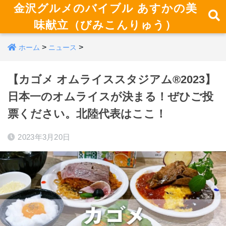
金沢グルメのバイブル あすかの美
味献立（びみこんりゅう）
>
>
ホーム
ニュース
【カゴメ オムライススタジアム®2023】
日本一のオムライスが決まる！ぜひご投
票ください。北陸代表はここ！
2023年3月20日