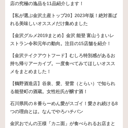
店の究極の逸品を11品紹介します！
【私が選ぶ金沢土産トップ20】2023年版！絶対喜ば
れる美味しいオススメだけ集めました
【金沢グルメ2019まとめ】金沢 能登 富山うまいレ
ストラン令和元年の動向。注目の15店舗を紹介！
【金沢テイクアウトフード】むしろ特別感があるお
持ち帰りアーカイブ。一度食べてみてほしいオスス
メをまとめました！
【鶴野酒造店】谷泉、愛、登雷（とらい）で知られ
る能登町の酒蔵。女性杜氏が醸す酒！
石川県民の８番らーめん愛がスゴイ！愛され続ける8
つの理由とは。なんでやろハチバン
金沢おでんの王様「カニ面」が食べられるお店まと