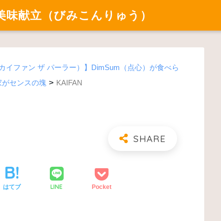
美味献立（びみこんりゅう）
rlor（カイファン ザ パーラー）】DimSum（点心）が食べら
>
家がセンスの塊
KAIFAN
LINE
はてブ
Pocket