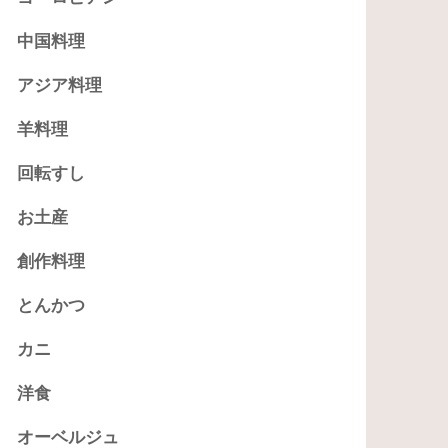
中国料理
アジア料理
羊料理
回転すし
お土産
創作料理
とんかつ
カニ
洋食
オーベルジュ