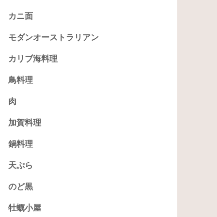
カニ面
モダンオーストラリアン
カリブ海料理
鳥料理
肉
加賀料理
鍋料理
天ぷら
のど黒
牡蠣小屋