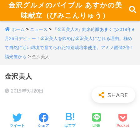
金沢グルメのバイブル あすかの美
味献立（びみこんりゅう）
>
>
ホーム
ニュース
「金沢美人®︎」純米吟醸あまくち2019年9
月26日デビュー！金沢美人を飲めば金沢美人になれる理由。極め
て自然に近い環境で育てられた特別栽培米使用。アミノ酸値2倍！
>
福光屋から
金沢美人
金沢美人
2019年9月20日
LINE
ツイート
シェア
はてブ
Pocket