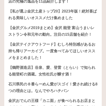
店の究極の逸品を11品紹介します！
【私が選ぶ金沢土産トップ20】2023年版！絶対喜ば
れる美味しいオススメだけ集めました
【金沢グルメ2019まとめ】金沢 能登 富山うまいレ
ストラン令和元年の動向。注目の15店舗を紹介！
【金沢テイクアウトフード】むしろ特別感があるお
持ち帰りアーカイブ。一度食べてみてほしいオスス
メをまとめました！
【鶴野酒造店】谷泉、愛、登雷（とらい）で知られ
る能登町の酒蔵。女性杜氏が醸す酒！
石川県民の８番らーめん愛がスゴイ！愛され続ける8
つの理由とは。なんでやろハチバン
金沢おでんの王様「カニ面」が食べられるお店まと