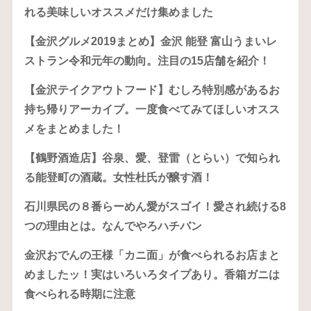
れる美味しいオススメだけ集めました
【金沢グルメ2019まとめ】金沢 能登 富山うまいレ
ストラン令和元年の動向。注目の15店舗を紹介！
【金沢テイクアウトフード】むしろ特別感があるお
持ち帰りアーカイブ。一度食べてみてほしいオスス
メをまとめました！
【鶴野酒造店】谷泉、愛、登雷（とらい）で知られ
る能登町の酒蔵。女性杜氏が醸す酒！
石川県民の８番らーめん愛がスゴイ！愛され続ける8
つの理由とは。なんでやろハチバン
金沢おでんの王様「カニ面」が食べられるお店まと
めましたッ！実はいろいろタイプあり。香箱ガニは
食べられる時期に注意