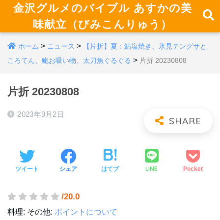
金沢グルメのバイブル あすかの美
味献立（びみこんりゅう）
>
>
ホーム
ニュース
【片折】夏：鮎塩焼き、氷見テングサと
>
ころてん、鮑お吸い物、太刀魚ぐるぐる
片折 20230808
片折 20230808
2023年9月2日
LINE
ツイート
シェア
はてブ
Pocket
/20.0
料理:
その他:
ポイントについて