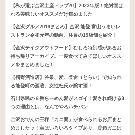
【私が選ぶ金沢土産トップ20】2023年版！絶対喜ば
れる美味しいオススメだけ集めました
【金沢グルメ2019まとめ】金沢 能登 富山うまいレ
ストラン令和元年の動向。注目の15店舗を紹介！
【金沢テイクアウトフード】むしろ特別感があるお
持ち帰りアーカイブ。一度食べてみてほしいオスス
メをまとめました！
【鶴野酒造店】谷泉、愛、登雷（とらい）で知られ
る能登町の酒蔵。女性杜氏が醸す酒！
石川県民の８番らーめん愛がスゴイ！愛され続ける8
つの理由とは。なんでやろハチバン
金沢おでんの王様「カニ面」が食べられるお店まと
めましたッ！実はいろいろタイプあり。香箱ガニは