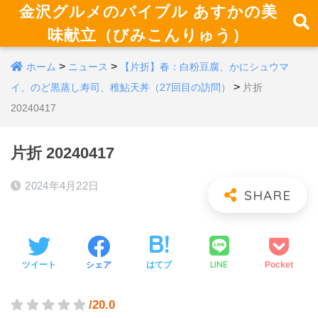
金沢グルメのバイブル あすかの美
味献立（びみこんりゅう）
>
>
ホーム
ニュース
【片折】春：白粉豆腐、かにシュウマ
>
イ、のど黒蒸し寿司、稚鮎天丼（27回目の訪問）
片折
20240417
片折 20240417
2024年4月22日
LINE
ツイート
シェア
はてブ
Pocket
/20.0