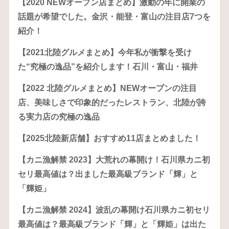
【2020 NEWオープン店まとめ】激動の年に開業の
話題が希望でした。金沢・能登・富山の注目店7つを
紹介！
【2021北陸グルメまとめ】今年私が衝撃を受け
た“究極の逸品”を紹介します！石川・富山・福井
【2022 北陸グルメまとめ】NEWオープンの注目
店、美味しさで印象的だったレストラン、北陸が誇
る実力店の究極の逸品
【2025北陸新店舗】おすすめ11店まとめました！
【カニ漁解禁 2023】大荒れの幕開け！石川県カニ初
セリ最高値は？出ました最高級ブランド「輝」と
「輝姫」
【カニ漁解禁 2024】波乱の幕開け石川県カニ初セリ
最高値は？最高級ブランド「輝」と「輝姫」は出た