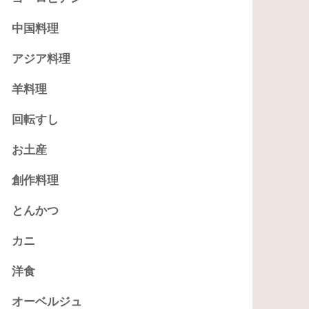
中国料理
アジア料理
羊料理
回転すし
お土産
創作料理
とんかつ
カニ
洋食
オーベルジュ