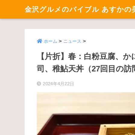
金沢グルメのバイブル あすかの
>
>
ホーム
ニュース
【片折】春：白粉豆腐、か
司、稚鮎天丼（27回目の訪
2024年4月22日