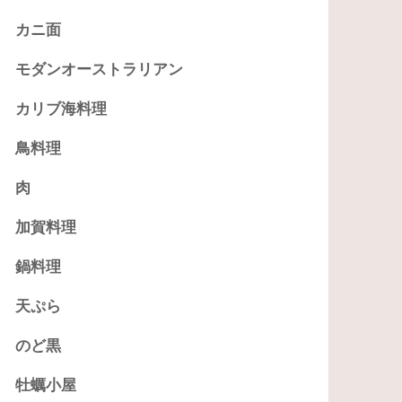
カニ面
モダンオーストラリアン
カリブ海料理
鳥料理
肉
加賀料理
鍋料理
天ぷら
のど黒
牡蠣小屋