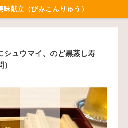
美味献立（びみこんりゅう）
にシュウマイ、のど黒蒸し寿
問）