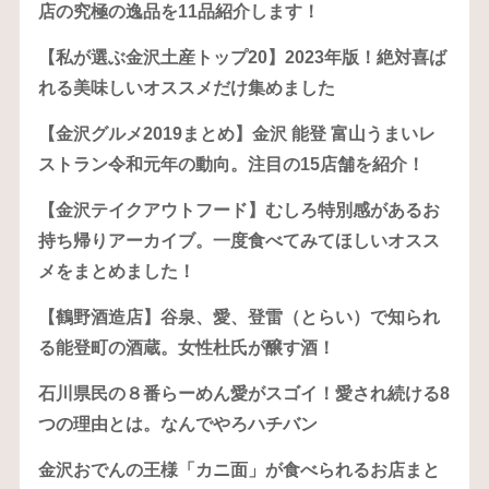
店の究極の逸品を11品紹介します！
【私が選ぶ金沢土産トップ20】2023年版！絶対喜ば
れる美味しいオススメだけ集めました
【金沢グルメ2019まとめ】金沢 能登 富山うまいレ
ストラン令和元年の動向。注目の15店舗を紹介！
【金沢テイクアウトフード】むしろ特別感があるお
持ち帰りアーカイブ。一度食べてみてほしいオスス
メをまとめました！
【鶴野酒造店】谷泉、愛、登雷（とらい）で知られ
る能登町の酒蔵。女性杜氏が醸す酒！
石川県民の８番らーめん愛がスゴイ！愛され続ける8
つの理由とは。なんでやろハチバン
金沢おでんの王様「カニ面」が食べられるお店まと