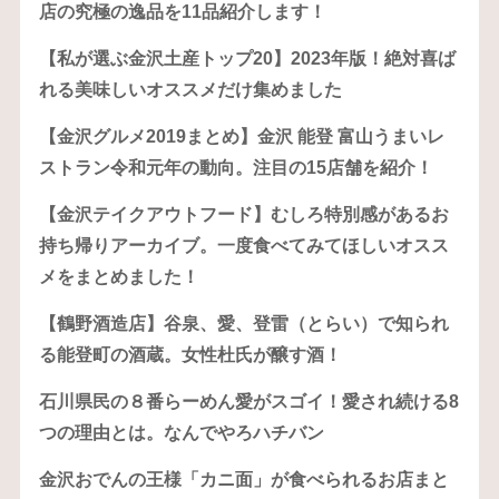
店の究極の逸品を11品紹介します！
【私が選ぶ金沢土産トップ20】2023年版！絶対喜ば
れる美味しいオススメだけ集めました
【金沢グルメ2019まとめ】金沢 能登 富山うまいレ
ストラン令和元年の動向。注目の15店舗を紹介！
【金沢テイクアウトフード】むしろ特別感があるお
持ち帰りアーカイブ。一度食べてみてほしいオスス
メをまとめました！
【鶴野酒造店】谷泉、愛、登雷（とらい）で知られ
る能登町の酒蔵。女性杜氏が醸す酒！
石川県民の８番らーめん愛がスゴイ！愛され続ける8
つの理由とは。なんでやろハチバン
金沢おでんの王様「カニ面」が食べられるお店まと