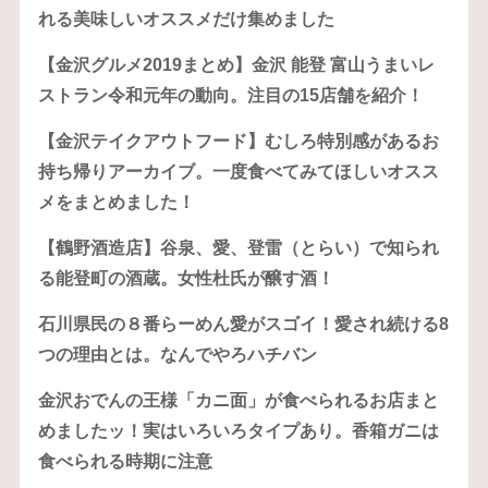
れる美味しいオススメだけ集めました
【金沢グルメ2019まとめ】金沢 能登 富山うまいレ
ストラン令和元年の動向。注目の15店舗を紹介！
【金沢テイクアウトフード】むしろ特別感があるお
持ち帰りアーカイブ。一度食べてみてほしいオスス
メをまとめました！
【鶴野酒造店】谷泉、愛、登雷（とらい）で知られ
る能登町の酒蔵。女性杜氏が醸す酒！
石川県民の８番らーめん愛がスゴイ！愛され続ける8
つの理由とは。なんでやろハチバン
金沢おでんの王様「カニ面」が食べられるお店まと
めましたッ！実はいろいろタイプあり。香箱ガニは
食べられる時期に注意