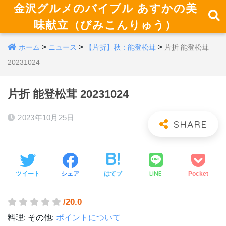
金沢グルメのバイブル あすかの美
味献立（びみこんりゅう）
>
>
>
ホーム
ニュース
【片折】秋：能登松茸
片折 能登松茸
20231024
片折 能登松茸 20231024
2023年10月25日
LINE
ツイート
シェア
はてブ
Pocket
/20.0
料理:
その他:
ポイントについて