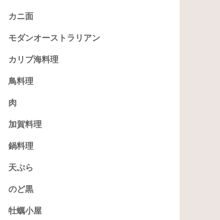
カニ面
モダンオーストラリアン
カリブ海料理
鳥料理
肉
加賀料理
鍋料理
天ぷら
のど黒
牡蠣小屋