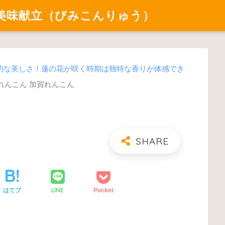
美味献立（びみこんりゅう）
的な美しさ！蓮の花が咲く時期は独特な香りが体感でき
れんこん 加賀れんこん
ん
LINE
はてブ
Pocket