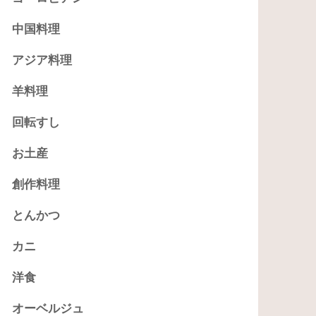
中国料理
アジア料理
羊料理
回転すし
お土産
創作料理
とんかつ
カニ
洋食
オーベルジュ