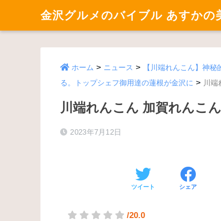
金沢グルメのバイブル あすかの
>
>
ホーム
ニュース
【川端れんこん】神秘
>
る。トップシェフ御用達の蓮根が金沢に
川端
川端れんこん 加賀れんこ
2023年7月12日
ツイート
シェア
/20.0