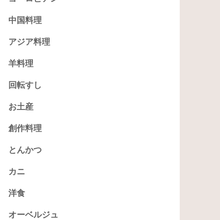
中国料理
アジア料理
羊料理
回転すし
お土産
創作料理
とんかつ
カニ
洋食
オーベルジュ