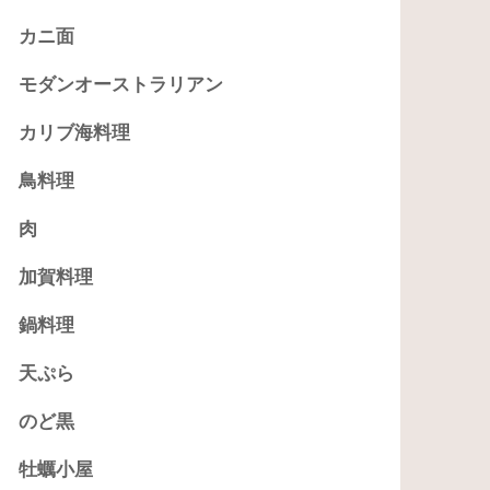
カニ面
モダンオーストラリアン
カリブ海料理
鳥料理
肉
加賀料理
鍋料理
天ぷら
のど黒
牡蠣小屋