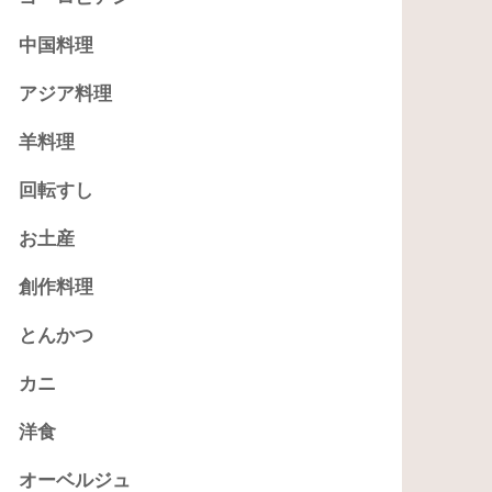
中国料理
アジア料理
羊料理
回転すし
お土産
創作料理
とんかつ
カニ
洋食
オーベルジュ