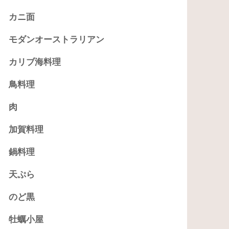
カニ面
モダンオーストラリアン
カリブ海料理
鳥料理
肉
加賀料理
鍋料理
天ぷら
のど黒
牡蠣小屋