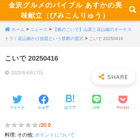
金沢グルメのバイブル あすかの美
味献立（びみこんりゅう）
>
>
ホーム
ニュース
【春のこいで】山菜と花山椒のオーケス
>
トラ！花山椒かけ放題という禁断の贅沢
こいで 20250416
こいで 20250416
2025年4月17日
LINE
ツイート
シェア
はてブ
Pocket
/20.0
料理:
その他:
ポイントについて