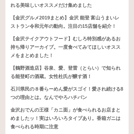
れる美味しいオススメだけ集めました
【金沢グルメ2019まとめ】金沢 能登 富山うまいレ
ストラン令和元年の動向。注目の15店舗を紹介！
【金沢テイクアウトフード】むしろ特別感があるお
持ち帰りアーカイブ。一度食べてみてほしいオスス
メをまとめました！
【鶴野酒造店】谷泉、愛、登雷（とらい）で知られ
る能登町の酒蔵。女性杜氏が醸す酒！
石川県民の８番らーめん愛がスゴイ！愛され続ける8
つの理由とは。なんでやろハチバン
金沢おでんの王様「カニ面」が食べられるお店まと
めましたッ！実はいろいろタイプあり。香箱ガニは
食べられる時期に注意