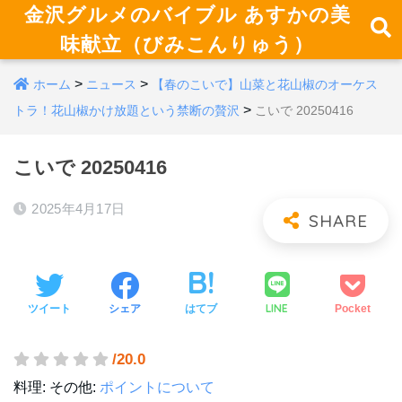
金沢グルメのバイブル あすかの美
味献立（びみこんりゅう）
>
>
ホーム
ニュース
【春のこいで】山菜と花山椒のオーケス
>
トラ！花山椒かけ放題という禁断の贅沢
こいで 20250416
こいで 20250416
2025年4月17日
LINE
ツイート
シェア
はてブ
Pocket
/20.0
料理:
その他:
ポイントについて