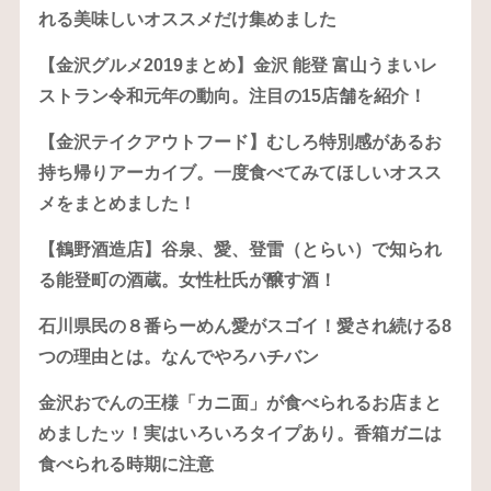
れる美味しいオススメだけ集めました
【金沢グルメ2019まとめ】金沢 能登 富山うまいレ
ストラン令和元年の動向。注目の15店舗を紹介！
【金沢テイクアウトフード】むしろ特別感があるお
持ち帰りアーカイブ。一度食べてみてほしいオスス
メをまとめました！
【鶴野酒造店】谷泉、愛、登雷（とらい）で知られ
る能登町の酒蔵。女性杜氏が醸す酒！
石川県民の８番らーめん愛がスゴイ！愛され続ける8
つの理由とは。なんでやろハチバン
金沢おでんの王様「カニ面」が食べられるお店まと
めましたッ！実はいろいろタイプあり。香箱ガニは
食べられる時期に注意