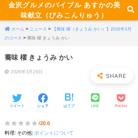
金沢グルメのバイブル あすかの美
味献立（びみこんりゅう）
>
>
ホーム
ニュース
【蕎味 櫂（きょうみ かい）】2026年3月
>
のコース
蕎味 櫂 きょうみ かい
蕎味 櫂 きょうみ かい
2026年3月26日
LINE
ツイート
シェア
はてブ
Pocket
/20.0
料理:
その他:
ポイントについて