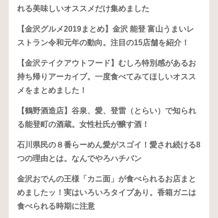
れる美味しいオススメだけ集めました
【金沢グルメ2019まとめ】金沢 能登 富山うまいレ
ストラン令和元年の動向。注目の15店舗を紹介！
【金沢テイクアウトフード】むしろ特別感があるお
持ち帰りアーカイブ。一度食べてみてほしいオスス
メをまとめました！
【鶴野酒造店】谷泉、愛、登雷（とらい）で知られ
る能登町の酒蔵。女性杜氏が醸す酒！
石川県民の８番らーめん愛がスゴイ！愛され続ける8
つの理由とは。なんでやろハチバン
金沢おでんの王様「カニ面」が食べられるお店まと
めましたッ！実はいろいろタイプあり。香箱ガニは
食べられる時期に注意