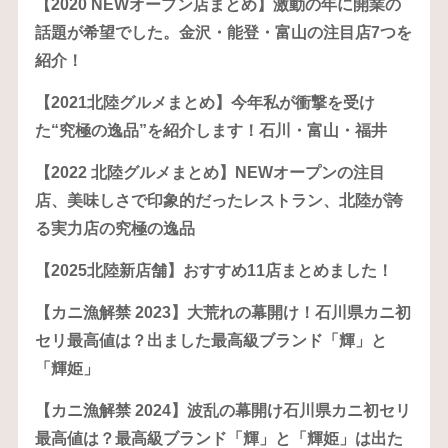
【2020 NEWオープン店まとめ】激動の年に開業の
話題が希望でした。金沢・能登・富山の注目店7つを
紹介！
【2021北陸グルメまとめ】今年私が衝撃を受け
た“究極の逸品”を紹介します！石川・富山・福井
【2022 北陸グルメまとめ】NEWオープンの注目
店、美味しさで印象的だったレストラン、北陸が誇
る実力店の究極の逸品
【2025北陸新店舗】おすすめ11店まとめました！
【カニ漁解禁 2023】大荒れの幕開け！石川県カニ初
セリ最高値は？出ました最高級ブランド「輝」と
「輝姫」
【カニ漁解禁 2024】波乱の幕開け石川県カニ初セリ
最高値は？最高級ブランド「輝」と「輝姫」は出た