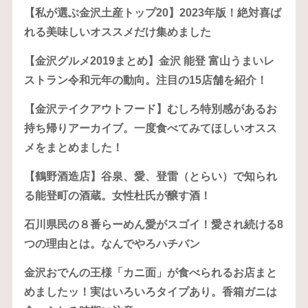
【私が選ぶ金沢土産トップ20】2023年版！絶対喜ば
れる美味しいオススメだけ集めました
【金沢グルメ2019まとめ】金沢 能登 富山うまいレ
ストラン令和元年の動向。注目の15店舗を紹介！
【金沢テイクアウトフード】むしろ特別感があるお
持ち帰りアーカイブ。一度食べてみてほしいオスス
メをまとめました！
【鶴野酒造店】谷泉、愛、登雷（とらい）で知られ
る能登町の酒蔵。女性杜氏が醸す酒！
石川県民の８番らーめん愛がスゴイ！愛され続ける8
つの理由とは。なんでやろハチバン
金沢おでんの王様「カニ面」が食べられるお店まと
めましたッ！実はいろいろタイプあり。香箱ガニは