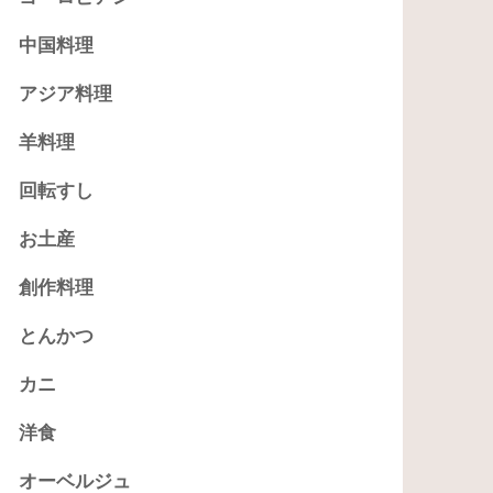
中国料理
アジア料理
羊料理
回転すし
お土産
創作料理
とんかつ
カニ
洋食
オーベルジュ