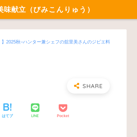
美味献立（びみこんりゅう）
ル）】2025秋–ハンター兼シェフの舘里美さんのジビエ料
LINE
はてブ
Pocket