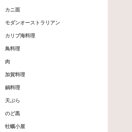
カニ面
モダンオーストラリアン
カリブ海料理
鳥料理
肉
加賀料理
鍋料理
天ぷら
のど黒
牡蠣小屋