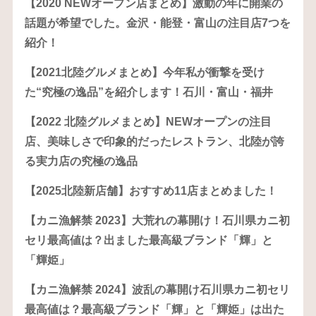
【2020 NEWオープン店まとめ】激動の年に開業の
話題が希望でした。金沢・能登・富山の注目店7つを
紹介！
【2021北陸グルメまとめ】今年私が衝撃を受け
た“究極の逸品”を紹介します！石川・富山・福井
【2022 北陸グルメまとめ】NEWオープンの注目
店、美味しさで印象的だったレストラン、北陸が誇
る実力店の究極の逸品
【2025北陸新店舗】おすすめ11店まとめました！
【カニ漁解禁 2023】大荒れの幕開け！石川県カニ初
セリ最高値は？出ました最高級ブランド「輝」と
「輝姫」
【カニ漁解禁 2024】波乱の幕開け石川県カニ初セリ
最高値は？最高級ブランド「輝」と「輝姫」は出た