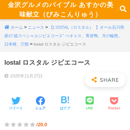
金沢グルメのバイブル あすかの美
味献立（びみこんりゅう）
>
>
ホーム
ニュース
【L’OSTAL（ロスタル） 】オール石川県
産の“超スペシャルジビエコース” べキャス、青首鴨、月の輪熊、
>
日本雉、穴熊
lostal ロスタル ジビエコース
lostal ロスタル ジビエコース
2025年11月27日
LINE
ツイート
シェア
はてブ
Pocket
/20.0