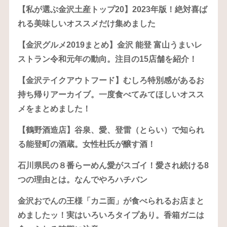
【私が選ぶ金沢土産トップ20】2023年版！絶対喜ば
れる美味しいオススメだけ集めました
【金沢グルメ2019まとめ】金沢 能登 富山うまいレ
ストラン令和元年の動向。注目の15店舗を紹介！
【金沢テイクアウトフード】むしろ特別感があるお
持ち帰りアーカイブ。一度食べてみてほしいオスス
メをまとめました！
【鶴野酒造店】谷泉、愛、登雷（とらい）で知られ
る能登町の酒蔵。女性杜氏が醸す酒！
石川県民の８番らーめん愛がスゴイ！愛され続ける8
つの理由とは。なんでやろハチバン
金沢おでんの王様「カニ面」が食べられるお店まと
めましたッ！実はいろいろタイプあり。香箱ガニは