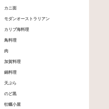
カニ面
モダンオーストラリアン
カリブ海料理
鳥料理
肉
加賀料理
鍋料理
天ぷら
のど黒
牡蠣小屋