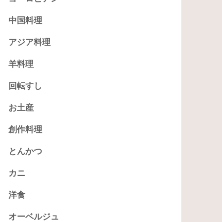
中国料理
アジア料理
羊料理
回転すし
お土産
創作料理
とんかつ
カニ
洋食
オーベルジュ