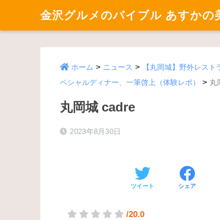
金沢グルメのバイブル あすかの
>
>
ホーム
ニュース
【丸岡城】野外レストラ
>
ペシャルディナー、一筆啓上（体験レポ）
丸岡
丸岡城 cadre
2023年8月30日
ツイート
シェア
/20.0