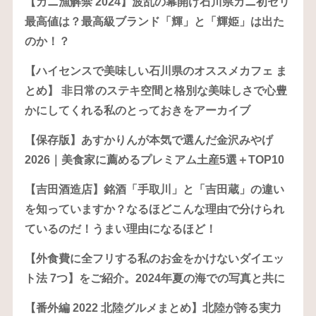
【カニ漁解禁 2024】波乱の幕開け石川県カニ初セリ
最高値は？最高級ブランド「輝」と「輝姫」は出た
のか！？
【ハイセンスで美味しい石川県のオススメカフェ ま
とめ】 非日常のステキ空間と格別な美味しさで心豊
かにしてくれる私のとっておきをアーカイブ
【保存版】あすかりんが本気で選んだ金沢みやげ
2026｜美食家に薦めるプレミアム土産5選＋TOP10
【吉田酒造店】銘酒「手取川」と「吉田蔵」の違い
を知っていますか？なるほどこんな理由で分けられ
ているのだ！うまい理由になるほど！
【外食費に全フリする私のお金をかけないダイエッ
ト法 7つ】をご紹介。2024年夏の海での写真と共に
【番外編 2022 北陸グルメまとめ】北陸が誇る実力