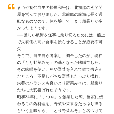
まつや初代当主の松屋和平は、北前船の廻船問
屋を営んでおりました。北前船の航海は長く過
酷なものなので、体を壊してしまう船乗りが多
かったようです。
── 厳しい航海を無事に乗り切るためには、船上
で栄養価の高い食事を摂らせることが必要不可
欠 ──
そこで、当主自ら考案し、調合したのが、現在
の「とり野菜みそ」の基となった味噌でした。
その味噌を使い、魚や野菜を入れて鍋で煮込ん
だところ、不足しがちな野菜もたっぷり摂れ、
栄養のバランスも良いとり野菜みそは、船乗り
たちに大変喜ばれたそうです。
昭和34年に「まつや」を創業した際、当家に伝
わるこの鍋料理を、野菜や栄養をたっぷり摂る
という意味から、「とり野菜みそ」と名づけて