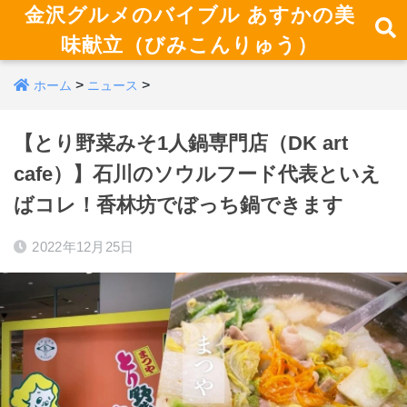
金沢グルメのバイブル あすかの美
味献立（びみこんりゅう）
>
>
ホーム
ニュース
【とり野菜みそ1人鍋専門店（DK art
cafe）】石川のソウルフード代表といえ
ばコレ！香林坊でぼっち鍋できます
2022年12月25日