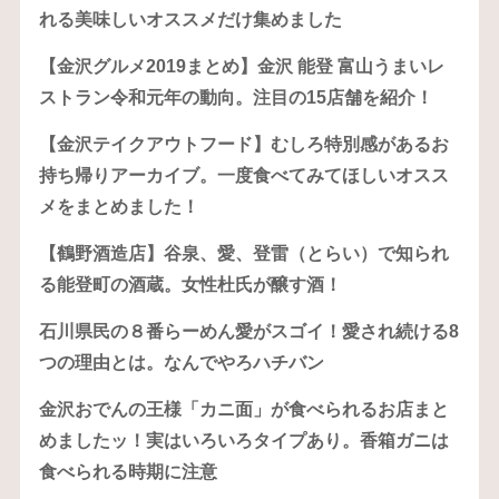
れる美味しいオススメだけ集めました
【金沢グルメ2019まとめ】金沢 能登 富山うまいレ
ストラン令和元年の動向。注目の15店舗を紹介！
【金沢テイクアウトフード】むしろ特別感があるお
持ち帰りアーカイブ。一度食べてみてほしいオスス
メをまとめました！
【鶴野酒造店】谷泉、愛、登雷（とらい）で知られ
る能登町の酒蔵。女性杜氏が醸す酒！
石川県民の８番らーめん愛がスゴイ！愛され続ける8
つの理由とは。なんでやろハチバン
金沢おでんの王様「カニ面」が食べられるお店まと
めましたッ！実はいろいろタイプあり。香箱ガニは
食べられる時期に注意