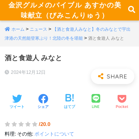
金沢グルメのバイブル あすかの美
味献立（びみこんりゅう）
>
>
ホーム
ニュース
【酒と食遊人みなと】冬のみなとで宇出
>
津港の天然能登寒ぶり！北陸の冬を堪能
酒と食遊人 みなと
酒と食遊人 みなと
2024年12月12日
LINE
ツイート
シェア
はてブ
Pocket
/20.0
料理:
その他:
ポイントについて