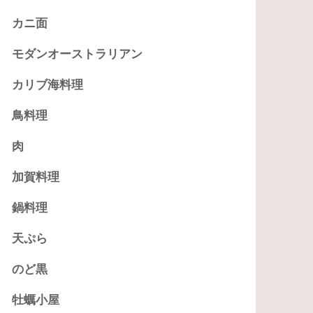
カニ面
モダンオーストラリアン
カリブ海料理
鳥料理
肉
加賀料理
鍋料理
天ぷら
のど黒
牡蠣小屋