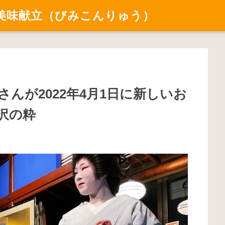
美味献立（びみこんりゅう）
んが2022年4月1日に新しいお
沢の粋