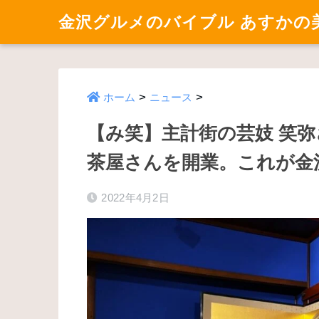
金沢グルメのバイブル あすかの
>
>
ホーム
ニュース
【み笑】主計街の芸妓 笑弥さ
茶屋さんを開業。これが金
2022年4月2日