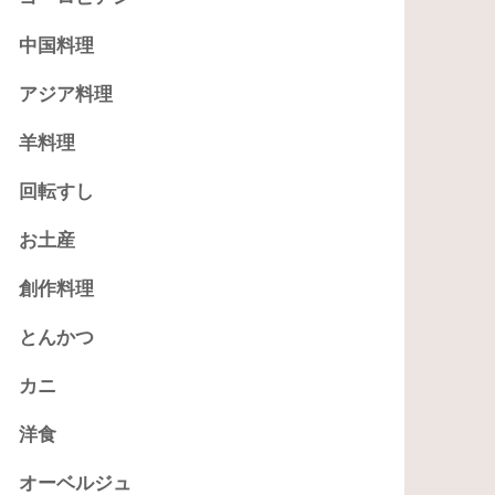
中国料理
アジア料理
羊料理
回転すし
お土産
創作料理
とんかつ
カニ
洋食
オーベルジュ