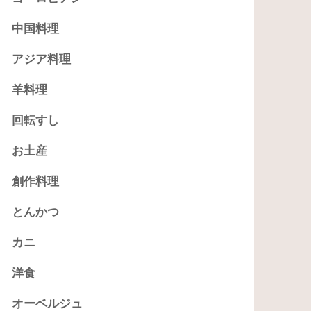
中国料理
アジア料理
羊料理
回転すし
お土産
創作料理
とんかつ
カニ
洋食
オーベルジュ