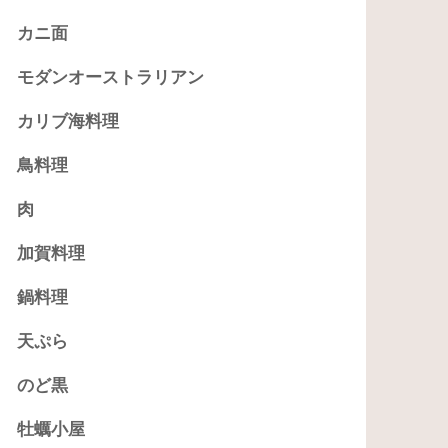
カニ面
モダンオーストラリアン
カリブ海料理
鳥料理
肉
加賀料理
鍋料理
天ぷら
のど黒
牡蠣小屋