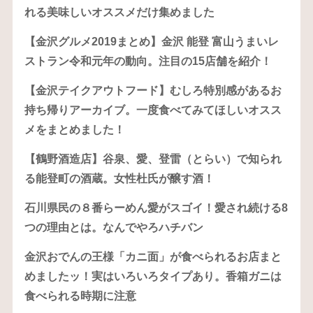
れる美味しいオススメだけ集めました
【金沢グルメ2019まとめ】金沢 能登 富山うまいレ
ストラン令和元年の動向。注目の15店舗を紹介！
【金沢テイクアウトフード】むしろ特別感があるお
持ち帰りアーカイブ。一度食べてみてほしいオスス
メをまとめました！
【鶴野酒造店】谷泉、愛、登雷（とらい）で知られ
る能登町の酒蔵。女性杜氏が醸す酒！
石川県民の８番らーめん愛がスゴイ！愛され続ける8
つの理由とは。なんでやろハチバン
金沢おでんの王様「カニ面」が食べられるお店まと
めましたッ！実はいろいろタイプあり。香箱ガニは
食べられる時期に注意