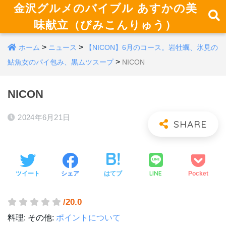
金沢グルメのバイブル あすかの美
味献立（びみこんりゅう）
>
>
ホーム
ニュース
【NICON】6月のコース。岩牡蠣、氷見の
>
鮎魚女のパイ包み、黒ムツスープ
NICON
NICON
2024年6月21日
LINE
ツイート
シェア
はてブ
Pocket
/20.0
料理:
その他:
ポイントについて