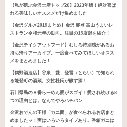
【私が選ぶ金沢土産トップ20】2023年版！絶対喜ば
れる美味しいオススメだけ集めました
【金沢グルメ2019まとめ】金沢 能登 富山うまいレ
ストラン令和元年の動向。注目の15店舗を紹介！
【金沢テイクアウトフード】むしろ特別感があるお
持ち帰りアーカイブ。一度食べてみてほしいオスス
メをまとめました！
【鶴野酒造店】谷泉、愛、登雷（とらい）で知られ
る能登町の酒蔵。女性杜氏が醸す酒！
石川県民の８番らーめん愛がスゴイ！愛され続ける8
つの理由とは。なんでやろハチバン
金沢おでんの王様「カニ面」が食べられるお店まと
めましたッ！実はいろいろタイプあり。香箱ガニは