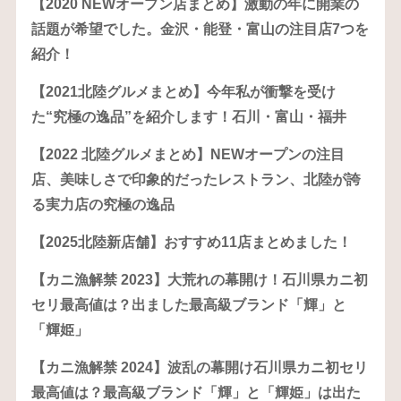
【2020 NEWオープン店まとめ】激動の年に開業の
話題が希望でした。金沢・能登・富山の注目店7つを
紹介！
【2021北陸グルメまとめ】今年私が衝撃を受け
た“究極の逸品”を紹介します！石川・富山・福井
【2022 北陸グルメまとめ】NEWオープンの注目
店、美味しさで印象的だったレストラン、北陸が誇
る実力店の究極の逸品
【2025北陸新店舗】おすすめ11店まとめました！
【カニ漁解禁 2023】大荒れの幕開け！石川県カニ初
セリ最高値は？出ました最高級ブランド「輝」と
「輝姫」
【カニ漁解禁 2024】波乱の幕開け石川県カニ初セリ
最高値は？最高級ブランド「輝」と「輝姫」は出た