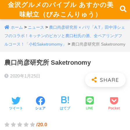
金沢グルメのバイブル あすかの美
味献立（びみこんりゅう）
>
>
ホーム
ニュース
農口尚彦研究所 × パリ「A.T」田中淳シェ
フのコラボ！キッチンのピカソと農口杜氏の酒、全ペアリングフ
>
ルコース！「小松Saketromomy」
農口尚彦研究所 Saketronomy
農口尚彦研究所 Saketronomy
2020年1月25日
LINE
ツイート
シェア
はてブ
Pocket
/20.0