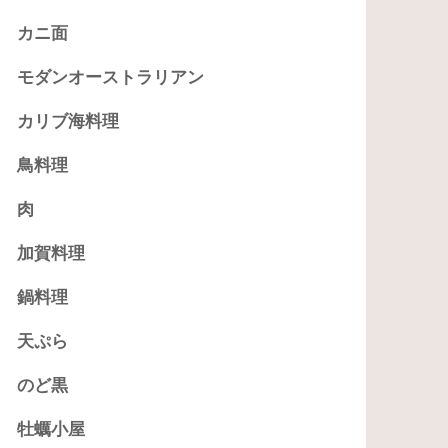
カニ面
モダンオーストラリアン
カリブ海料理
鳥料理
肉
加賀料理
鍋料理
天ぷら
のど黒
牡蠣小屋