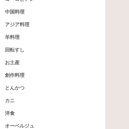
中国料理
アジア料理
羊料理
回転すし
お土産
創作料理
とんかつ
カニ
洋食
オーベルジュ