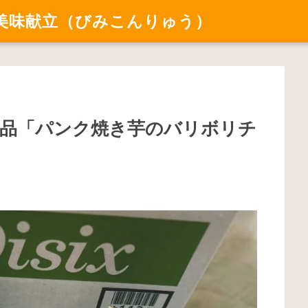
美味献立（びみこんりゅう）
ル商品「パンク焼き芋のバリボリチ