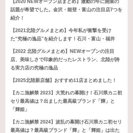
【2020 NEWオープン店まとめ】激動の年に開業の
話題が希望でした。金沢・能登・富山の注目店7つを
紹介！
【2021北陸グルメまとめ】今年私が衝撃を受け
た“究極の逸品”を紹介します！石川・富山・福井
【2022 北陸グルメまとめ】NEWオープンの注目
店、美味しさで印象的だったレストラン、北陸が誇
る実力店の究極の逸品
【2025北陸新店舗】おすすめ11店まとめました！
【カニ漁解禁 2023】大荒れの幕開け！石川県カニ初
セリ最高値は？出ました最高級ブランド「輝」と
「輝姫」
【カニ漁解禁 2024】波乱の幕開け石川県カニ初セリ
最高値は？最高級ブランド「輝」と「輝姫」は出た