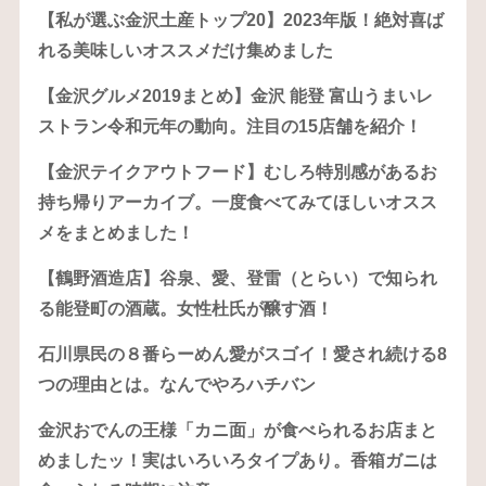
【私が選ぶ金沢土産トップ20】2023年版！絶対喜ば
れる美味しいオススメだけ集めました
【金沢グルメ2019まとめ】金沢 能登 富山うまいレ
ストラン令和元年の動向。注目の15店舗を紹介！
【金沢テイクアウトフード】むしろ特別感があるお
持ち帰りアーカイブ。一度食べてみてほしいオスス
メをまとめました！
【鶴野酒造店】谷泉、愛、登雷（とらい）で知られ
る能登町の酒蔵。女性杜氏が醸す酒！
石川県民の８番らーめん愛がスゴイ！愛され続ける8
つの理由とは。なんでやろハチバン
金沢おでんの王様「カニ面」が食べられるお店まと
めましたッ！実はいろいろタイプあり。香箱ガニは