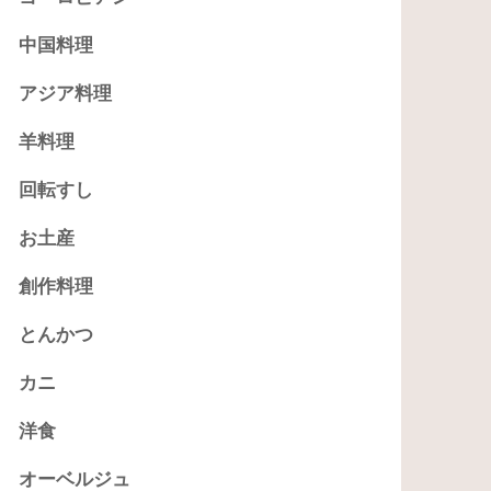
中国料理
アジア料理
羊料理
回転すし
お土産
創作料理
とんかつ
カニ
洋食
オーベルジュ