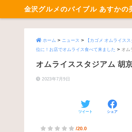
金沢グルメのバイブル あすかの
>
>
ホーム
ニュース
【カゴメ オムライスス
>
位に！お店でオムライス食べて来ました
オム
オムライススタジアム 胡
2023年7月9日
ツイート
シェア
/20.0