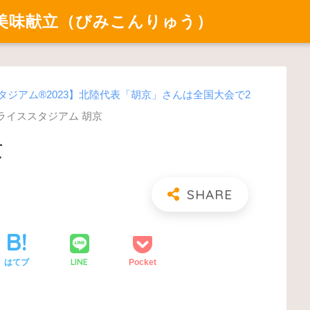
美味献立（びみこんりゅう）
タジアム®2023】北陸代表「胡京」さんは全国大会で2
ライススタジアム 胡京
京
LINE
はてブ
Pocket