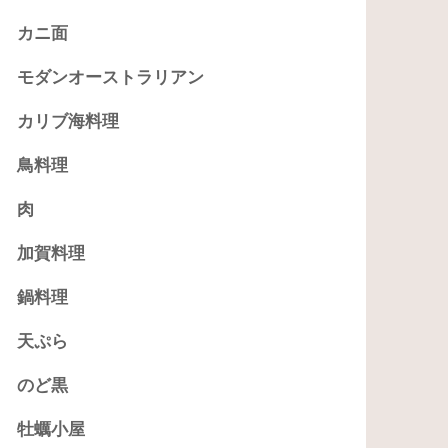
カニ面
モダンオーストラリアン
カリブ海料理
鳥料理
肉
加賀料理
鍋料理
天ぷら
のど黒
牡蠣小屋