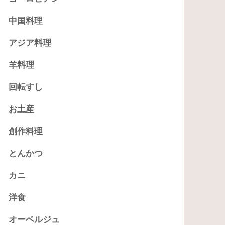
中国料理
アジア料理
羊料理
回転すし
お土産
創作料理
とんかつ
カニ
洋食
オーベルジュ