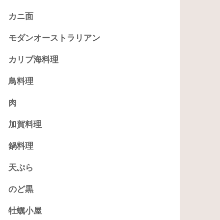
カニ面
モダンオーストラリアン
カリブ海料理
鳥料理
肉
加賀料理
鍋料理
天ぷら
のど黒
牡蠣小屋