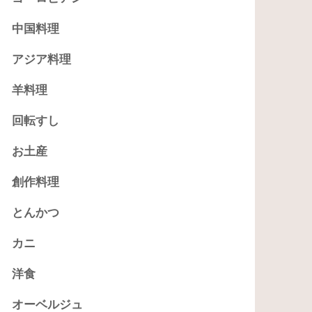
中国料理
アジア料理
羊料理
回転すし
お土産
創作料理
とんかつ
カニ
洋食
オーベルジュ