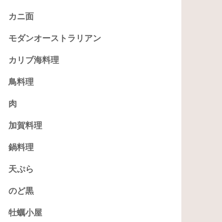
カニ面
モダンオーストラリアン
カリブ海料理
鳥料理
肉
加賀料理
鍋料理
天ぷら
のど黒
牡蠣小屋