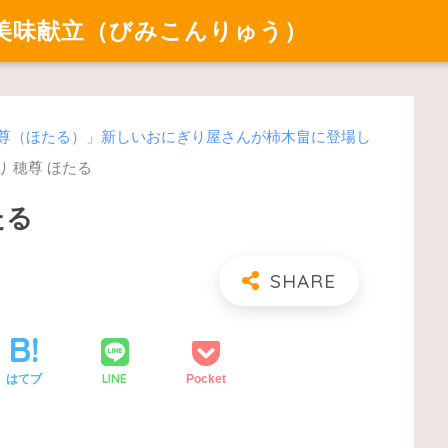
美味献立（びみこんりゅう）
穂尊（ほたる）」新しいおにぎり屋さんが柿木畠に登場し
 穂尊 ほたる
たる
LINE
はてブ
Pocket