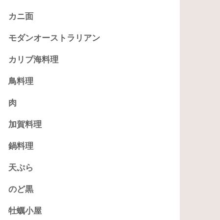
カニ面
モダンオーストラリアン
カリブ海料理
鳥料理
肉
加賀料理
鍋料理
天ぷら
のど黒
牡蠣小屋