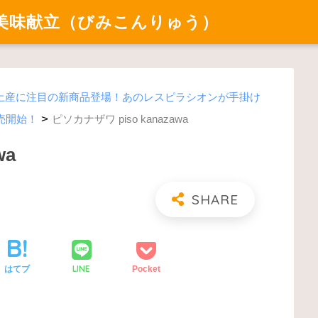
美味献立（びみこんりゅう）
土産に注目の新商品登場！あのレスピラシオンが手掛け
>
発売開始！
ピソカナザワ piso kanazawa
wa
LINE
はてブ
Pocket