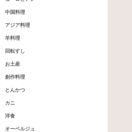
中国料理
アジア料理
羊料理
回転すし
お土産
創作料理
とんかつ
カニ
洋食
オーベルジュ