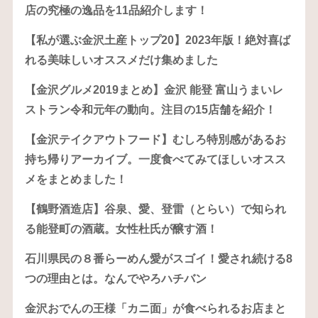
店の究極の逸品を11品紹介します！
【私が選ぶ金沢土産トップ20】2023年版！絶対喜ば
れる美味しいオススメだけ集めました
【金沢グルメ2019まとめ】金沢 能登 富山うまいレ
ストラン令和元年の動向。注目の15店舗を紹介！
【金沢テイクアウトフード】むしろ特別感があるお
持ち帰りアーカイブ。一度食べてみてほしいオスス
メをまとめました！
【鶴野酒造店】谷泉、愛、登雷（とらい）で知られ
る能登町の酒蔵。女性杜氏が醸す酒！
石川県民の８番らーめん愛がスゴイ！愛され続ける8
つの理由とは。なんでやろハチバン
金沢おでんの王様「カニ面」が食べられるお店まと