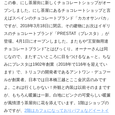
この春、にし茶屋街に新しくチョコレートショップがオー
プンしました。にし茶屋にあるチョコレートショップと言
えばスペインのチョコレートブランド「カカオサンパカ」
ですが、2018年3月18日に閉店。その建物にお次はイギリ
スのチョコレートブランド「PRESTAT（プレスタ）」が
登場。4月1日にオープンしました。またもや“王室御用達
チョコレートブランド”とはびっくり。オーナーさんは同
じなので、またすごいところに目をつけるなぁ～と。ちな
みにプレスタは1902年創業（2018年で116年を迎えてい
ます）で、トリュフの開発者であるアントワン・デュフー
ルが創業者。日本では日本橋三越とここ金沢店のみです
よ。これは行くしかない！外観と内装は以前そのままです
が、もちろん暖簾は一新。白地にピンクの可愛らしい暖簾
が風情漂う茶屋街に花を添えています。1階はショップの
みですが、
2階はカフェになっておりパフェなどイートイ