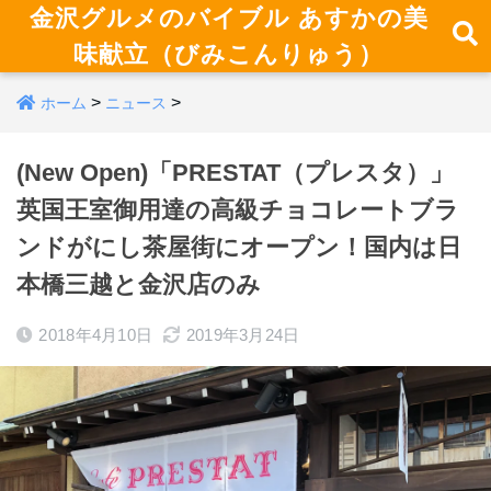
金沢グルメのバイブル あすかの美
味献立（びみこんりゅう）
>
>
ホーム
ニュース
(New Open)「PRESTAT（プレスタ）」
英国王室御用達の高級チョコレートブラ
ンドがにし茶屋街にオープン！国内は日
本橋三越と金沢店のみ
2018年4月10日
2019年3月24日