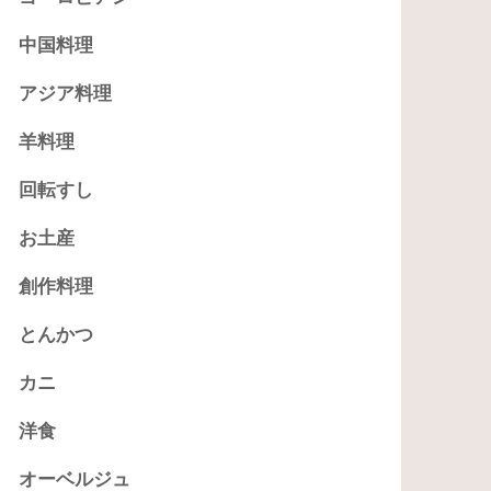
中国料理
アジア料理
羊料理
回転すし
お土産
創作料理
とんかつ
カニ
洋食
オーベルジュ