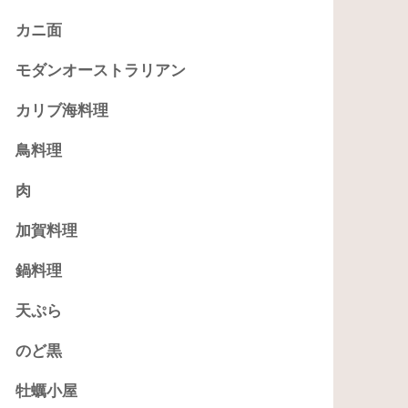
カニ面
モダンオーストラリアン
カリブ海料理
鳥料理
肉
加賀料理
鍋料理
天ぷら
のど黒
牡蠣小屋