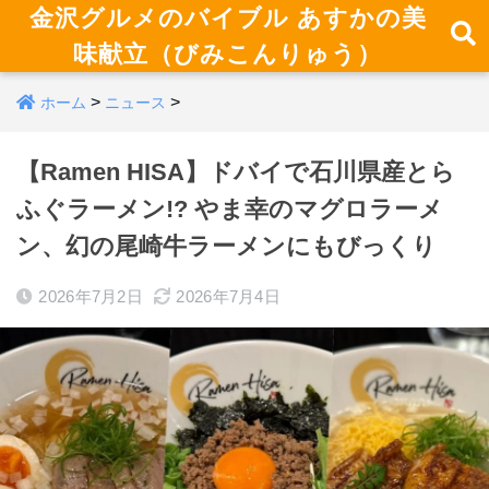
金沢グルメのバイブル あすかの美
味献立（びみこんりゅう）
>
>
ホーム
ニュース
【Ramen HISA】ドバイで石川県産とら
ふぐラーメン!? やま幸のマグロラーメ
ン、幻の尾崎牛ラーメンにもびっくり
2026年7月2日
2026年7月4日