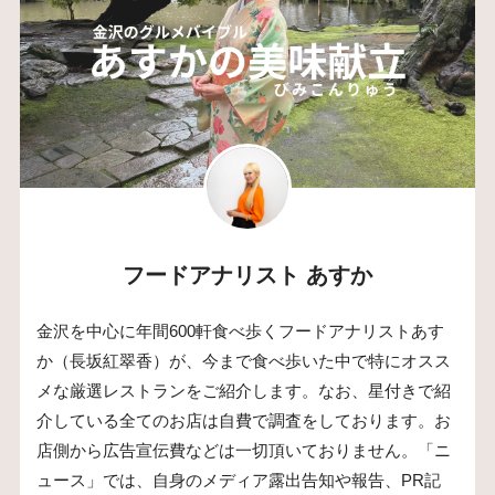
フードアナリスト あすか
金沢を中心に年間600軒食べ歩くフードアナリストあす
か（長坂紅翠香）が、今まで食べ歩いた中で特にオスス
メな厳選レストランをご紹介します。なお、星付きで紹
介している全てのお店は自費で調査をしております。お
店側から広告宣伝費などは一切頂いておりません。「ニ
ュース」では、自身のメディア露出告知や報告、PR記