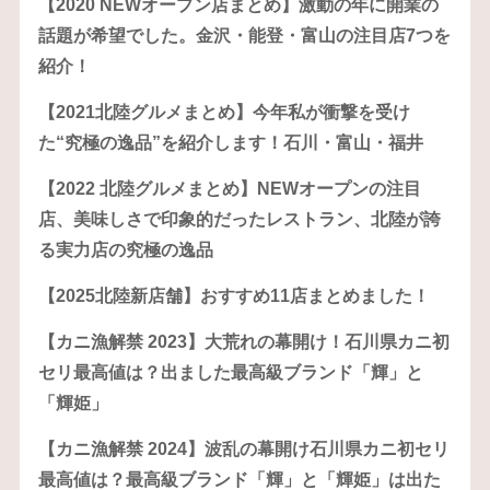
【2020 NEWオープン店まとめ】激動の年に開業の
話題が希望でした。金沢・能登・富山の注目店7つを
紹介！
【2021北陸グルメまとめ】今年私が衝撃を受け
た“究極の逸品”を紹介します！石川・富山・福井
【2022 北陸グルメまとめ】NEWオープンの注目
店、美味しさで印象的だったレストラン、北陸が誇
る実力店の究極の逸品
【2025北陸新店舗】おすすめ11店まとめました！
【カニ漁解禁 2023】大荒れの幕開け！石川県カニ初
セリ最高値は？出ました最高級ブランド「輝」と
「輝姫」
【カニ漁解禁 2024】波乱の幕開け石川県カニ初セリ
最高値は？最高級ブランド「輝」と「輝姫」は出た