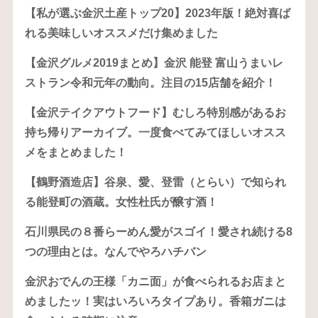
【私が選ぶ金沢土産トップ20】2023年版！絶対喜ば
れる美味しいオススメだけ集めました
【金沢グルメ2019まとめ】金沢 能登 富山うまいレ
ストラン令和元年の動向。注目の15店舗を紹介！
【金沢テイクアウトフード】むしろ特別感があるお
持ち帰りアーカイブ。一度食べてみてほしいオスス
メをまとめました！
【鶴野酒造店】谷泉、愛、登雷（とらい）で知られ
る能登町の酒蔵。女性杜氏が醸す酒！
石川県民の８番らーめん愛がスゴイ！愛され続ける8
つの理由とは。なんでやろハチバン
金沢おでんの王様「カニ面」が食べられるお店まと
めましたッ！実はいろいろタイプあり。香箱ガニは