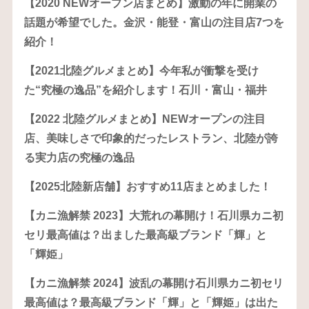
【2020 NEWオープン店まとめ】激動の年に開業の
話題が希望でした。金沢・能登・富山の注目店7つを
紹介！
【2021北陸グルメまとめ】今年私が衝撃を受け
た“究極の逸品”を紹介します！石川・富山・福井
【2022 北陸グルメまとめ】NEWオープンの注目
店、美味しさで印象的だったレストラン、北陸が誇
る実力店の究極の逸品
【2025北陸新店舗】おすすめ11店まとめました！
【カニ漁解禁 2023】大荒れの幕開け！石川県カニ初
セリ最高値は？出ました最高級ブランド「輝」と
「輝姫」
【カニ漁解禁 2024】波乱の幕開け石川県カニ初セリ
最高値は？最高級ブランド「輝」と「輝姫」は出た