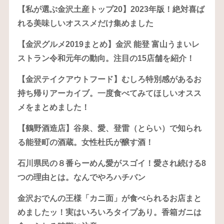
【私が選ぶ金沢土産トップ20】2023年版！絶対喜ば
れる美味しいオススメだけ集めました
【金沢グルメ2019まとめ】金沢 能登 富山うまいレ
ストラン令和元年の動向。注目の15店舗を紹介！
【金沢テイクアウトフード】むしろ特別感があるお
持ち帰りアーカイブ。一度食べてみてほしいオスス
メをまとめました！
【鶴野酒造店】谷泉、愛、登雷（とらい）で知られ
る能登町の酒蔵。女性杜氏が醸す酒！
石川県民の８番らーめん愛がスゴイ！愛され続ける8
つの理由とは。なんでやろハチバン
金沢おでんの王様「カニ面」が食べられるお店まと
めましたッ！実はいろいろタイプあり。香箱ガニは