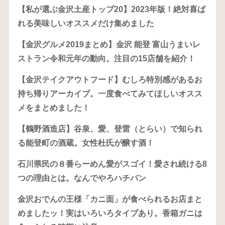
【私が選ぶ金沢土産トップ20】2023年版！絶対喜ば
れる美味しいオススメだけ集めました
【金沢グルメ2019まとめ】金沢 能登 富山うまいレ
ストラン令和元年の動向。注目の15店舗を紹介！
【金沢テイクアウトフード】むしろ特別感があるお
持ち帰りアーカイブ。一度食べてみてほしいオスス
メをまとめました！
【鶴野酒造店】谷泉、愛、登雷（とらい）で知られ
る能登町の酒蔵。女性杜氏が醸す酒！
石川県民の８番らーめん愛がスゴイ！愛され続ける8
つの理由とは。なんでやろハチバン
金沢おでんの王様「カニ面」が食べられるお店まと
めましたッ！実はいろいろタイプあり。香箱ガニは