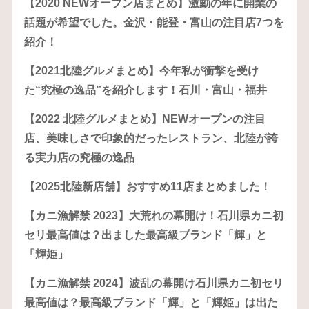
【2020 NEWオープン店まとめ】激動の年に開業の
話題が希望でした。金沢・能登・富山の注目店7つを
紹介！
【2021北陸グルメまとめ】今年私が衝撃を受け
た“究極の逸品”を紹介します！石川・富山・福井
【2022 北陸グルメまとめ】NEWオープンの注目
店、美味しさで印象的だったレストラン、北陸が誇
る実力店の究極の逸品
【2025北陸新店舗】おすすめ11店まとめました！
【カニ漁解禁 2023】大荒れの幕開け！石川県カニ初
セリ最高値は？出ました最高級ブランド「輝」と
「輝姫」
【カニ漁解禁 2024】波乱の幕開け石川県カニ初セリ
最高値は？最高級ブランド「輝」と「輝姫」は出た