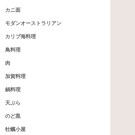
カニ面
モダンオーストラリアン
カリブ海料理
鳥料理
肉
加賀料理
鍋料理
天ぷら
のど黒
牡蠣小屋