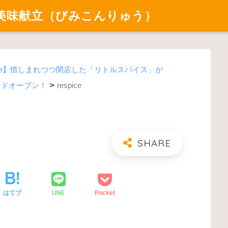
美味献立（びみこんりゅう）
pice】惜しまれつつ閉店した「リトルスパイス」が
>
ランドオープン！
respice
LINE
はてブ
Pocket