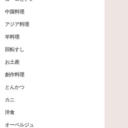
中国料理
アジア料理
羊料理
回転すし
お土産
創作料理
とんかつ
カニ
洋食
オーベルジュ