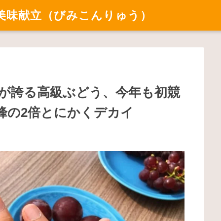
美味献立（びみこんりゅう）
川が誇る高級ぶどう、今年も初競
峰の2倍とにかくデカイ