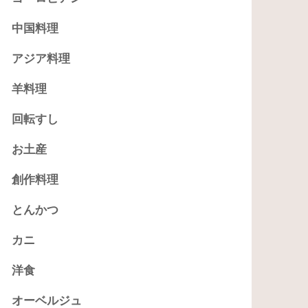
中国料理
アジア料理
羊料理
回転すし
お土産
創作料理
とんかつ
カニ
洋食
オーベルジュ