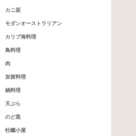
カニ面
モダンオーストラリアン
カリブ海料理
鳥料理
肉
加賀料理
鍋料理
天ぷら
のど黒
牡蠣小屋