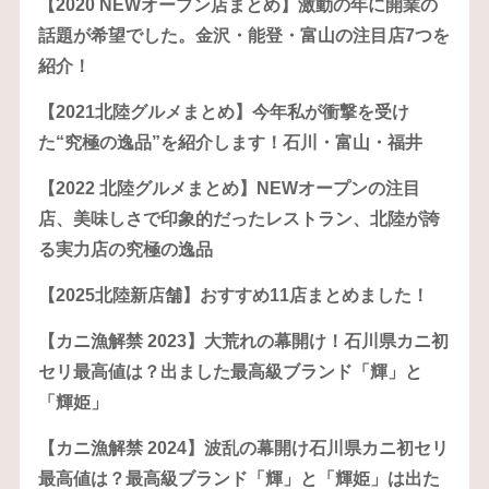
【2020 NEWオープン店まとめ】激動の年に開業の
話題が希望でした。金沢・能登・富山の注目店7つを
紹介！
【2021北陸グルメまとめ】今年私が衝撃を受け
た“究極の逸品”を紹介します！石川・富山・福井
【2022 北陸グルメまとめ】NEWオープンの注目
店、美味しさで印象的だったレストラン、北陸が誇
る実力店の究極の逸品
【2025北陸新店舗】おすすめ11店まとめました！
【カニ漁解禁 2023】大荒れの幕開け！石川県カニ初
セリ最高値は？出ました最高級ブランド「輝」と
「輝姫」
【カニ漁解禁 2024】波乱の幕開け石川県カニ初セリ
最高値は？最高級ブランド「輝」と「輝姫」は出た