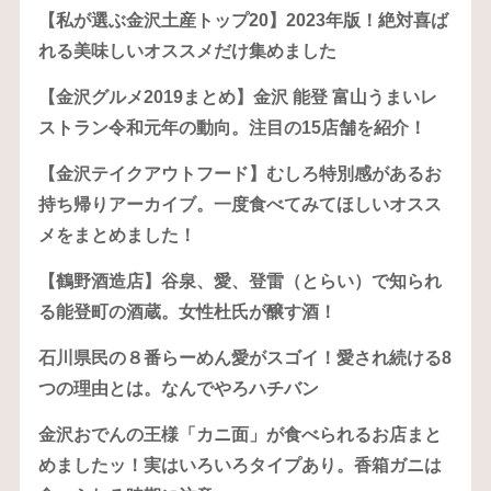
【私が選ぶ金沢土産トップ20】2023年版！絶対喜ば
れる美味しいオススメだけ集めました
【金沢グルメ2019まとめ】金沢 能登 富山うまいレ
ストラン令和元年の動向。注目の15店舗を紹介！
【金沢テイクアウトフード】むしろ特別感があるお
持ち帰りアーカイブ。一度食べてみてほしいオスス
メをまとめました！
【鶴野酒造店】谷泉、愛、登雷（とらい）で知られ
る能登町の酒蔵。女性杜氏が醸す酒！
石川県民の８番らーめん愛がスゴイ！愛され続ける8
つの理由とは。なんでやろハチバン
金沢おでんの王様「カニ面」が食べられるお店まと
めましたッ！実はいろいろタイプあり。香箱ガニは