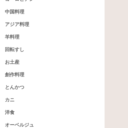
中国料理
アジア料理
羊料理
回転すし
お土産
創作料理
とんかつ
カニ
洋食
オーベルジュ