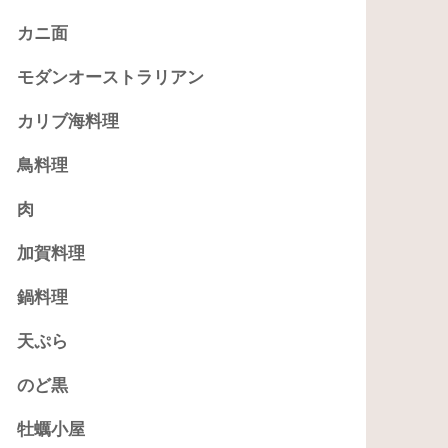
カニ面
モダンオーストラリアン
カリブ海料理
鳥料理
肉
加賀料理
鍋料理
天ぷら
のど黒
牡蠣小屋