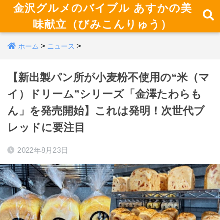
金沢グルメのバイブル あすかの美
味献立（びみこんりゅう）
>
>
ホーム
ニュース
【新出製パン所が小麦粉不使用の“米（マ
イ）ドリーム”シリーズ「金澤たわらも
ん」を発売開始】これは発明！次世代ブ
レッドに要注目
2022年8月23日