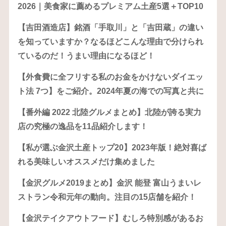
2026｜美食家に薦めるプレミアム土産5選＋TOP10
【吉田酒造店】銘酒「手取川」と「吉田蔵」の違い
を知っていますか？なるほどこんな理由で分けられ
ているのだ！うまい理由になるほど！
【外食費に全フリする私のお金をかけないダイエッ
ト法 7つ】をご紹介。2024年夏の海での写真と共に
【番外編 2022 北陸グルメまとめ】北陸が誇る実力
店の究極の逸品を11品紹介します！
【私が選ぶ金沢土産トップ20】2023年版！絶対喜ば
れる美味しいオススメだけ集めました
【金沢グルメ2019まとめ】金沢 能登 富山うまいレ
ストラン令和元年の動向。注目の15店舗を紹介！
【金沢テイクアウトフード】むしろ特別感があるお