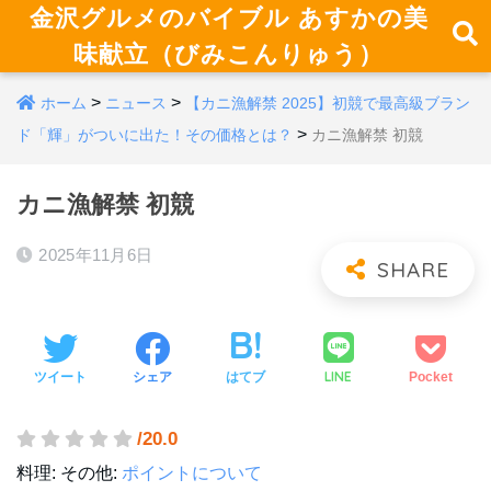
金沢グルメのバイブル あすかの美
味献立（びみこんりゅう）
>
>
ホーム
ニュース
【カニ漁解禁 2025】初競で最高級ブラン
>
ド「輝」がついに出た！その価格とは？
カニ漁解禁 初競
カニ漁解禁 初競
2025年11月6日
LINE
ツイート
シェア
はてブ
Pocket
/20.0
料理:
その他:
ポイントについて