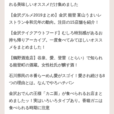
れる美味しいオススメだけ集めました
【金沢グルメ2019まとめ】金沢 能登 富山うまいレ
ストラン令和元年の動向。注目の15店舗を紹介！
【金沢テイクアウトフード】むしろ特別感があるお
持ち帰りアーカイブ。一度食べてみてほしいオスス
メをまとめました！
【鶴野酒造店】谷泉、愛、登雷（とらい）で知られ
る能登町の酒蔵。女性杜氏が醸す酒！
石川県民の８番らーめん愛がスゴイ！愛され続ける8
つの理由とは。なんでやろハチバン
金沢おでんの王様「カニ面」が食べられるお店まと
めましたッ！実はいろいろタイプあり。香箱ガニは
食べられる時期に注意