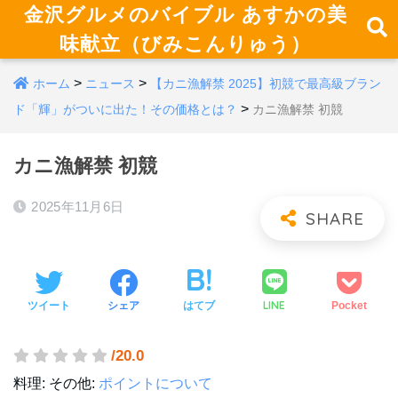
金沢グルメのバイブル あすかの美
味献立（びみこんりゅう）
>
>
ホーム
ニュース
【カニ漁解禁 2025】初競で最高級ブラン
>
ド「輝」がついに出た！その価格とは？
カニ漁解禁 初競
カニ漁解禁 初競
2025年11月6日
LINE
ツイート
シェア
はてブ
Pocket
/20.0
料理:
その他:
ポイントについて