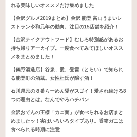
れる美味しいオススメだけ集めました
【金沢グルメ2019まとめ】金沢 能登 富山うまいレ
ストラン令和元年の動向。注目の15店舗を紹介！
【金沢テイクアウトフード】むしろ特別感があるお
持ち帰りアーカイブ。一度食べてみてほしいオスス
メをまとめました！
【鶴野酒造店】谷泉、愛、登雷（とらい）で知られ
る能登町の酒蔵。女性杜氏が醸す酒！
石川県民の８番らーめん愛がスゴイ！愛され続ける8
つの理由とは。なんでやろハチバン
金沢おでんの王様「カニ面」が食べられるお店まと
めましたッ！実はいろいろタイプあり。香箱ガニは
食べられる時期に注意